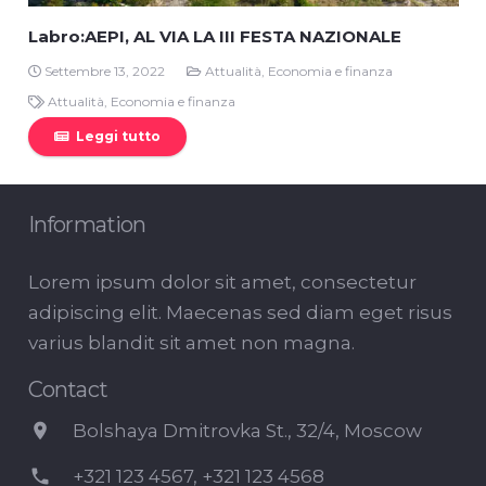
Labro:AEPI, AL VIA LA III FESTA NAZIONALE
Settembre 13, 2022
Attualità
,
Economia e finanza
Attualità
,
Economia e finanza
Leggi tutto
Information
Lorem ipsum dolor sit amet, consectetur
adipiscing elit. Maecenas sed diam eget risus
varius blandit sit amet non magna.
Contact
location_on
Bolshaya Dmitrovka St., 32/4, Moscow
phone
+321 123 4567, +321 123 4568